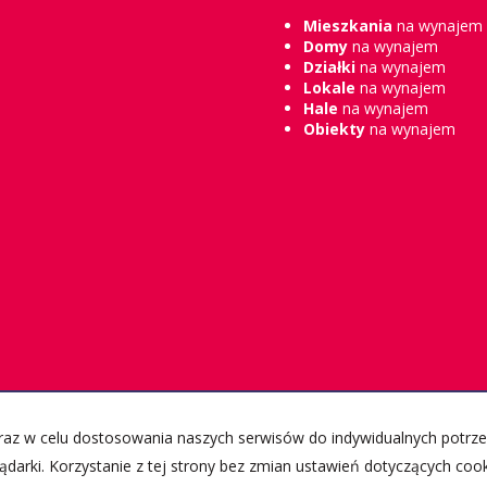
Mieszkania
na wynajem
Domy
na wynajem
Działki
na wynajem
Lokale
na wynajem
Hale
na wynajem
Obiekty
na wynajem
 oraz w celu dostosowania naszych serwisów do indywidualnych potr
ądarki. Korzystanie z tej strony bez zmian ustawień dotyczących coo