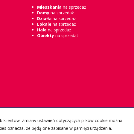
Mieszkania
na sprzedaż
Domy
na sprzedaż
Działki
na sprzedaż
Lokale
na sprzedaż
Hale
na sprzedaż
Obiekty
na sprzedaż
zeb klientów. Zmiany ustawień dotyczących plików cookie można
kies oznacza, że będą one zapisane w pamięci urządzenia.