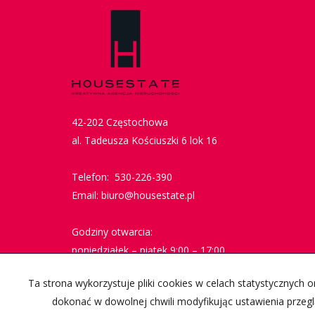
42-202 Częstochowa
al. Tadeusza Kościuszki 6 lok 16
Telefon: 530-226-390
Email: biuro@housestate.pl
Godziny otwarcia:
poniedziałek – piątek 9:00 – 17:00
sobota – do uzgodnienia
Ta strona wykorzystuje pliki cookies w celach statystycznych
dokonać w dowolnej chwili modyfikując ustawienia przegl