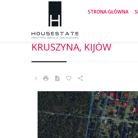
STRONA GŁÓWNA
S
DZIAŁKA NA SPRZEDAŻ
KRUSZYNA, KIJÓW