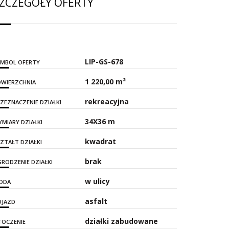
ZCZEGÓŁY OFERTY
LIP-GS-678
YMBOL OFERTY
1 220,00 m²
WIERZCHNIA
rekreacyjna
ZEZNACZENIE DZIAŁKI
34X36 m
MIARY DZIAŁKI
kwadrat
ZTAŁT DZIAŁKI
brak
RODZENIE DZIAŁKI
w ulicy
ODA
asfalt
OJAZD
działki zabudowane
TOCZENIE