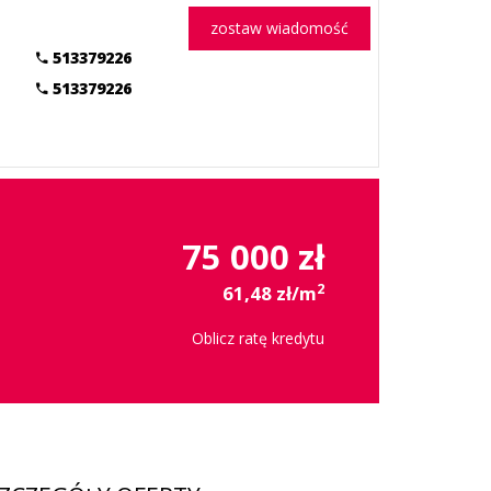
zostaw wiadomość
513379226
513379226
75 000 zł
2
61,48 zł/m
Oblicz ratę kredytu