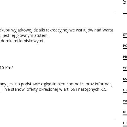
S
pu wyjątkowej działki rekreacyjnej we wsi Kijów nad Wartą.
S
ki jest jej głównym atutem.
ne domkami letniskowymi.
PO
PR
10 Km/
WY
KS
zany jest na podstawie oględzin nieruchomości oraz informacji
i nie stanowi oferty określonej w art. 66 i następnych K.C.
OG
W
D
O