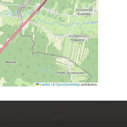
|
©
contributors
Leaflet
OpenStreetMap