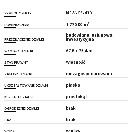
NEW-GS-430
SYMBOL OFERTY
1 776,00 m²
POWIERZCHNIA
budowlana, usługowa,
inwestycyjna
PRZEZNACZENIE DZIAŁKI
67,6 x 25,4 m
WYMIARY DZIAŁKI
własność
STAN PRAWNY
niezagospodarowana
ZAGOSP. DZIAŁKI
płaska
UKSZTAŁTOWANIE DZIAŁKI
prostokąt
KSZTAŁT DZIAŁKI
brak
OGRODZENIE DZIAŁKI
brak
GAZ
w ulicy
WODA