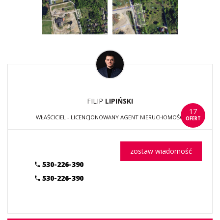
FILIP
LIPIŃSKI
17
WŁAŚCICIEL - LICENCJONOWANY AGENT NIERUCHOMOŚCI
OFERT
zostaw wiadomość
530-226-390
530-226-390