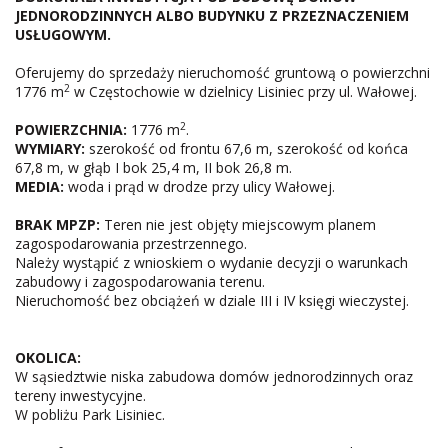
JEDNORODZINNYCH ALBO BUDYNKU Z PRZEZNACZENIEM
USŁUGOWYM.
Oferujemy do sprzedaży nieruchomość gruntową o powierzchni
2
1776 m
w Częstochowie w dzielnicy Lisiniec przy ul. Wałowej.
2
POWIERZCHNIA:
1776 m
.
WYMIARY:
szerokość od frontu 67,6 m, szerokość od końca
67,8 m, w głąb I bok 25,4 m, II bok 26,8 m.
MEDIA:
woda i prąd w drodze przy ulicy Wałowej.
BRAK MPZP:
Teren nie jest objęty miejscowym planem
zagospodarowania przestrzennego.
Należy wystąpić z wnioskiem o wydanie decyzji o warunkach
zabudowy i zagospodarowania terenu.
Nieruchomość bez obciążeń w dziale III i IV księgi wieczystej.
OKOLICA:
W sąsiedztwie niska zabudowa domów jednorodzinnych oraz
tereny inwestycyjne.
W pobliżu Park Lisiniec.