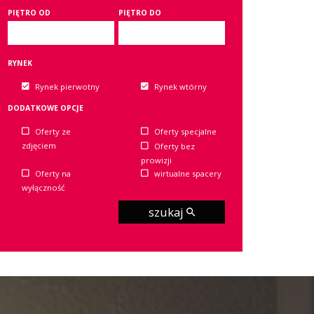
PIĘTRO OD
PIĘTRO DO
RYNEK
Rynek pierwotny
Rynek wtórny
DODATKOWE OPCJE
Oferty ze
Oferty specjalne
zdjęciem
Oferty bez
prowizji
Oferty na
wirtualne spacery
wyłączność
szukaj