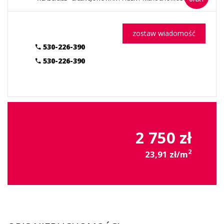
zostaw wiadomość
530-226-390
530-226-390
2 750 zł
2
23,91 zł/m