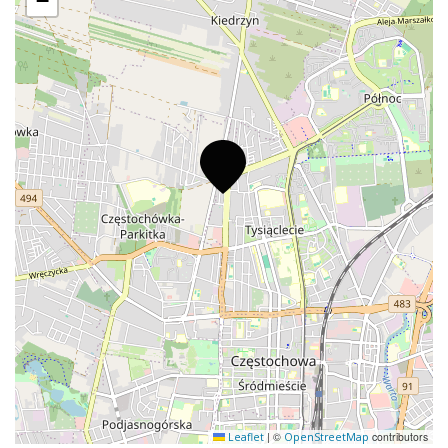
−
|
©
contributors
Leaflet
OpenStreetMap