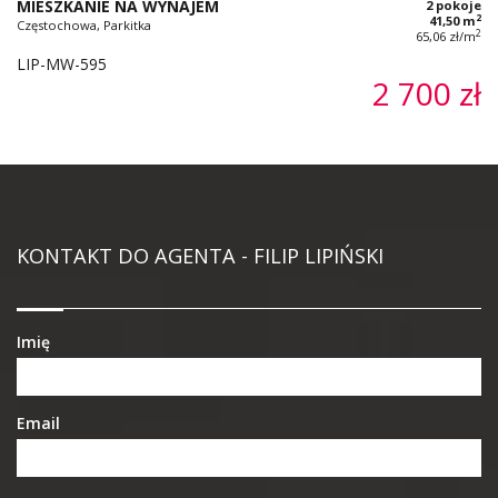
MIESZKANIE NA WYNAJEM
2 pokoje
2
41,50 m
Częstochowa, Parkitka
2
65,06 zł/m
LIP-MW-595
2 700 zł
KONTAKT DO AGENTA - FILIP LIPIŃSKI
Imię
Email