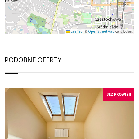
|
©
contributors
Leaflet
OpenStreetMap
PODOBNE OFERTY
BEZ PROWIZJI