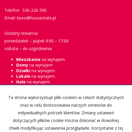
Telefon: 530-226-390
Email: biuro@housestate.pl
Godziny otwarcia:
poniedziałek – piątek 9:00 – 17:00
sobota – do uzgodnienia
Mieszkania
na wynajem
Domy
na wynajem
Działki
na wynajem
Lokale
na wynajem
Hale
na wynajem
Obiekty
na wynajem
Mieszkania
na sprzedaż
Ta strona wykorzystuje pliki cookies w celach statystycznych
Domy
na sprzedaż
oraz w celu dostosowania naszych serwisów do
Działki
na sprzedaż
indywidualnych potrzeb klientów. Zmiany ustawień
Lokale
na sprzedaż
Hale
na sprzedaż
dotyczących plików cookie można dokonać w dowolnej
Obiekty
na sprzedaż
chwili modyfikując ustawienia przeglądarki. Korzystanie z tej