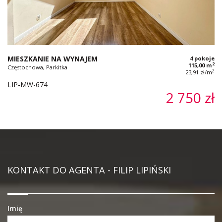
MIESZKANIE NA WYNAJEM
4 pokoje
2
115,00 m
Częstochowa, Parkitka
2
23,91 zł/m
LIP-MW-674
2 750 zł
KONTAKT DO AGENTA - FILIP LIPIŃSKI
Imię