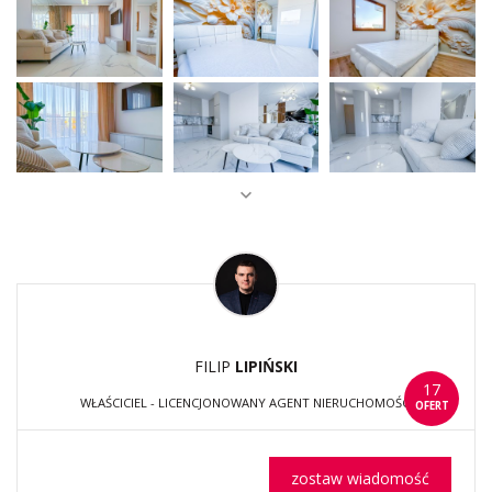
FILIP
LIPIŃSKI
17
WŁAŚCICIEL - LICENCJONOWANY AGENT NIERUCHOMOŚCI
OFERT
zostaw wiadomość