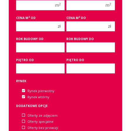
2 pokoje
2 pokoje
2
2
m
m
3 pokoje
3 pokoje
2
2
CENA M
OD
CENA M
DO
4 pokoje
4 pokoje
zł
zł
5 pokoi
5 pokoi
6 pokoi
6 pokoi
ROK BUDOWY OD
ROK BUDOWY DO
PIĘTRO OD
PIĘTRO DO
RYNEK
Rynek pierwotny
Rynek wtórny
DODATKOWE OPCJE
Oferty ze zdjęciem
Oferty specjalne
Oferty bez prowizji